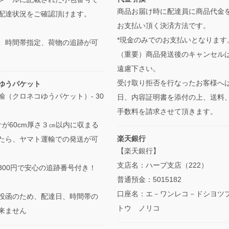
商品お届け時に配達員に商品代金
配達状況をご確認頂けます。
お支払い頂く決済方法です。
*現金のみでのお支払いとなります
、時間帯指定、荷物の追跡が可
（重要）商品発送後のキャンセル
遠慮下さい。
受け取り拒否を行なったお客様へ
ゆうパケット
輸（クロネコゆうパケット）- 30
日、内容証明書を添付の上、送料
手数料を請求させて頂きます。
計が60cm厚さ３㎝以内に収まる
楽天銀行
たら、ヤマト運輸での発送が可
【楽天銀行】
支店名：ハープ支店（222）
300円で安心の追跡番号付き！
普通預金：5015182
口座名：エ－ワンレコ－ドシヨツ
投函のため、配達日、時間帯の
トウ ノリコ
来ません