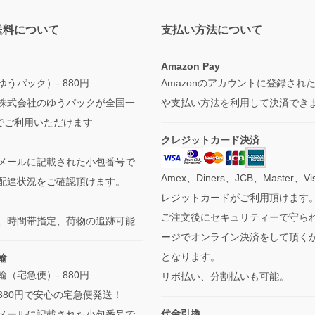
送料について
支払い方法について
Amazon Pay
うパック）- 880円
Amazonのアカウントに登録され
株式会社のゆうパックが全国一
や支払い方法を利用して決済でき
円でご利用いただけます
クレジットカード決済
メールに記載された小包番号で
Amex、Diners、JCB、Master、V
配達状況をご確認頂けます。
レジットカードがご利用頂けます
ご注文後にセキュリティーで守ら
、時間帯指定、荷物の追跡可能
ージでオンライン決済をして頂く
となります。
輸
（宅急便）- 880円
リボ払い、分割払いも可能。
880円で安心の宅急便発送！
代金引換
メールに記載された小包番号で