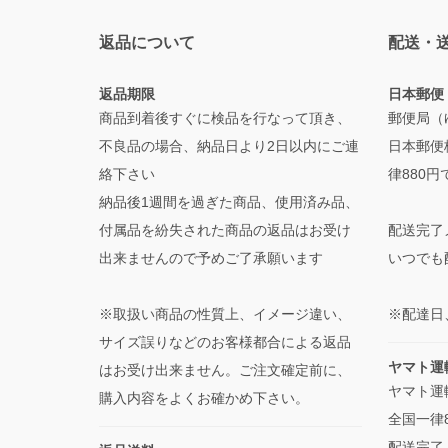
返品について
配送・
返品期限
日本郵便
商品到着後すぐに検品を行なって頂き、
郵便局（ゆ
不良品の場合、納品日より2日以内にご連
日本郵便
絡下さい
律880
納品後1週間を過ぎた商品、使用済み品、
付属品を紛失された商品の返品はお受け
配送完了
出来ませんので予めご了承願います
いつでも
※取扱い商品の性質上、イメージ違い、
※配達日
サイズ誤りなどのお客様都合による返品
ヤマト運
はお受け出来ません。ご注文確定前に、
ヤマト運輸
購入内容をよくお確かめ下さい。
全国一律
配送完了