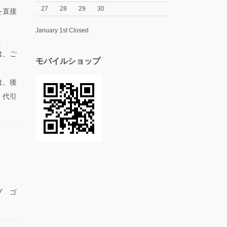
27
28
29
30
を直接
January 1st Closed
。
は、ご
モバイルショップ
は、後
、代引
プ ゴ