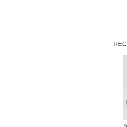
REC
S