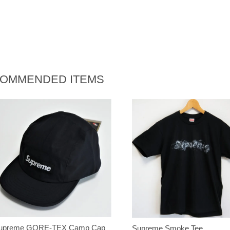
OMMENDED ITEMS
upreme GORE-TEX Camp Cap
Supreme Smoke Tee