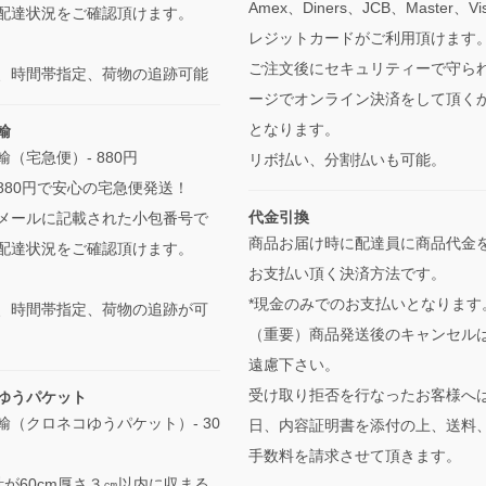
Amex、Diners、JCB、Master、V
配達状況をご確認頂けます。
レジットカードがご利用頂けます
ご注文後にセキュリティーで守ら
、時間帯指定、荷物の追跡可能
ージでオンライン決済をして頂く
となります。
輸
（宅急便）- 880円
リボ払い、分割払いも可能。
880円で安心の宅急便発送！
代金引換
メールに記載された小包番号で
商品お届け時に配達員に商品代金
配達状況をご確認頂けます。
お支払い頂く決済方法です。
*現金のみでのお支払いとなります
、時間帯指定、荷物の追跡が可
（重要）商品発送後のキャンセル
遠慮下さい。
受け取り拒否を行なったお客様へ
ゆうパケット
輸（クロネコゆうパケット）- 30
日、内容証明書を添付の上、送料
手数料を請求させて頂きます。
計が60cm厚さ３㎝以内に収まる