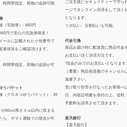
ご注文後にセキュリティーで守ら
、時間帯指定、荷物の追跡可能
ージでオンライン決済をして頂く
となります。
輸
（宅急便）- 880円
リボ払い、分割払いも可能。
880円で安心の宅急便発送！
代金引換
メールに記載された小包番号で
商品お届け時に配達員に商品代金
配達状況をご確認頂けます。
お支払い頂く決済方法です。
*現金のみでのお支払いとなります
、時間帯指定、荷物の追跡が可
（重要）商品発送後のキャンセル
遠慮下さい。
受け取り拒否を行なったお客様へ
ゆうパケット
輸（クロネコゆうパケット）- 30
日、内容証明書を添付の上、送料
手数料を請求させて頂きます。
計が60cm厚さ３㎝以内に収まる
楽天銀行
たら、ヤマト運輸での発送が可
【楽天銀行】