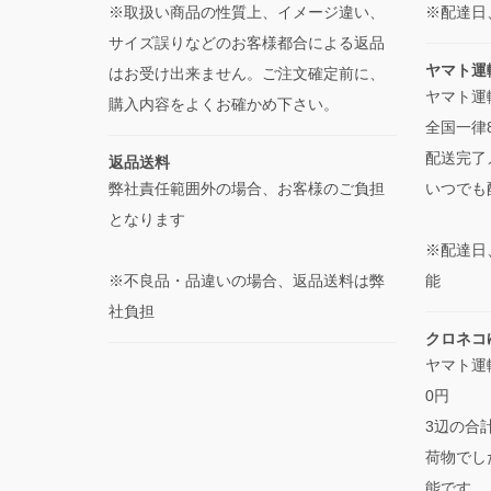
※取扱い商品の性質上、イメージ違い、
※配達日
サイズ誤りなどのお客様都合による返品
ヤマト運
はお受け出来ません。ご注文確定前に、
ヤマト運輸
購入内容をよくお確かめ下さい。
全国一律
配送完了
返品送料
弊社責任範囲外の場合、お客様のご負担
いつでも
となります
※配達日
※不良品・品違いの場合、返品送料は弊
能
社負担
クロネコ
ヤマト運
0円
3辺の合
荷物でし
能です。