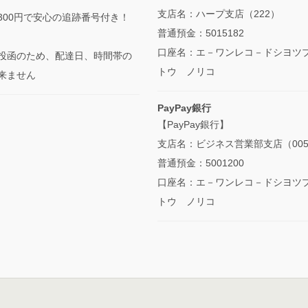
支店名：ハープ支店（222）
300円で安心の追跡番号付き！
普通預金：5015182
口座名：エ－ワンレコ－ドシヨツ
投函のため、配達日、時間帯の
トウ ノリコ
来ません
PayPay銀行
【PayPay銀行】
支店名：ビジネス営業部支店（00
普通預金：5001200
口座名：エ－ワンレコ－ドシヨツ
トウ ノリコ