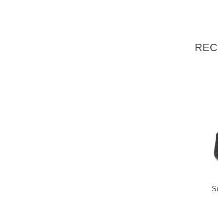
REC
S