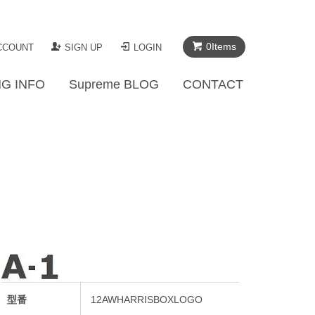
0Items
CCOUNT
SIGN UP
LOGIN
G INFO
Supreme BLOG
CONTACT
型番
12AWHARRISBOXLOGO