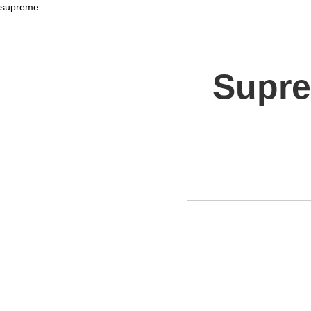
supreme
Supre